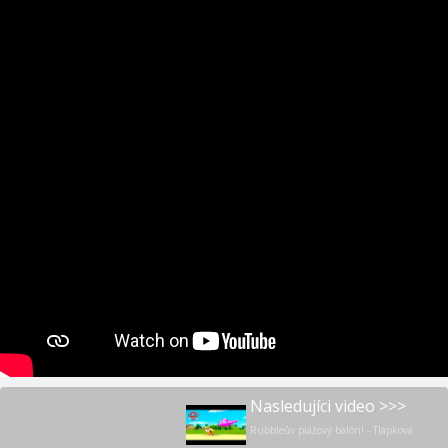
Nasledujíci video >>>
Rubbleův plážový balón! - Tlapková