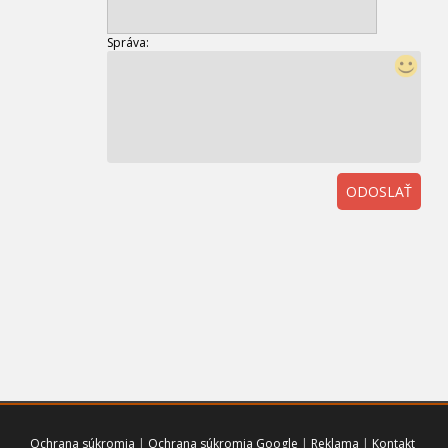
Správa:
ODOSLAŤ
01
Ochrana súkromia
|
Ochrana súkromia Google
|
Reklama
|
Kontakt