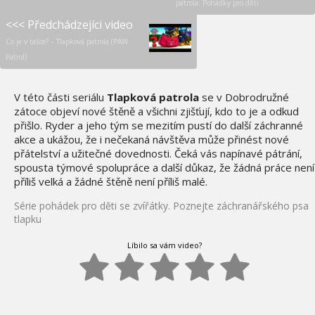
patrola: Pohádky pro děti
<<< Předchádzejíci video
Co je v tašce? – Tlapková patrola (PAW
Patrol)
V této části seriálu
Tlapková patrola
se v Dobrodružné
zátoce objeví nové štěně a všichni zjišťují, kdo to je a odkud
přišlo. Ryder a jeho tým se mezitím pustí do další záchranné
akce a ukážou, že i nečekaná návštěva může přinést nové
přátelství a užitečné dovednosti. Čeká vás napínavé pátrání,
spousta týmové spolupráce a další důkaz, že žádná práce není
příliš velká a žádné štěně není příliš malé.
Série pohádek pro děti se zvířátky. Poznejte záchranářského psa
tlapku
Líbilo sa vám video?