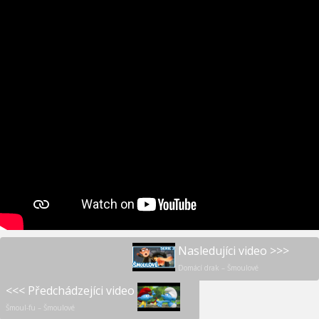
Nasledujíci video >>>
Domácí drak – Šmoulové
<<< Předchádzejíci video
Šmoul-fu – Šmoulové