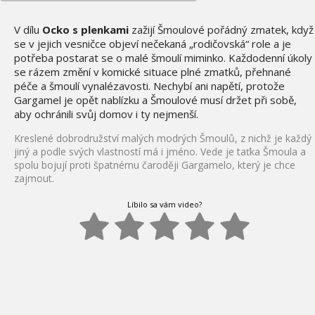
V dílu
Ocko s plenkami
zažijí Šmoulové pořádný zmatek, když
se v jejich vesničce objeví nečekaná „rodičovská“ role a je
potřeba postarat se o malé šmoulí miminko. Každodenní úkoly
se rázem změní v komické situace plné zmatků, přehnané
péče a šmoulí vynalézavosti. Nechybí ani napětí, protože
Gargamel je opět nablízku a Šmoulové musí držet při sobě,
aby ochránili svůj domov i ty nejmenší.
Kreslené dobrodružství malých modrých Šmoulů, z nichž je každý
jiný a podle svých vlastností má i jméno. Vede je taťka Šmoula a
spolu bojují proti špatnému čaroději Gargamelo, který je chce
zajmout.
Líbilo sa vám video?