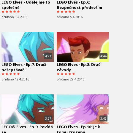
LEGO Elves - Udělejme to
LEGO Elves - Ep.6:
společně
Bezpečnost především
přidáno 1.4.2016
přidáno 5.4.2016
4:21
4:44
LEGO Elves - Ep.7: Dračí
LEGO Elves - Ep.8: Dračí
našeptávač
závody
přidáno 12.4.2016
přidáno 29.4.2016
3:37
3:43
LEGO® Elves - Ep.9: Povídá
LEGO Elves - Ep.10: Je k
se…
tomu zrozená