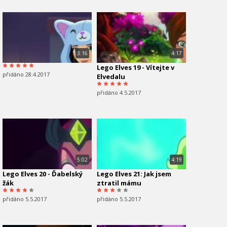
3:16
4:17
Lego Elves 19 - Vítejte v
přidáno 28.4.2017
Elvedalu
přidáno 4.5.2017
5:02
4:19
Lego Elves 20 - Ďabelský
Lego Elves 21: Jak jsem
žák
ztratil mámu
přidáno 5.5.2017
přidáno 5.5.2017