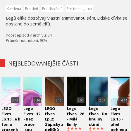
Kreslená
Pre deti
Pre dievčatá
Pre teenagerov
Legů elfka dostávají vlastní animovanou sérii. Lidské dívka se
dostane do země elfů.
Počet epizod v archívu: 34
Průměr hodnotení: 93%
NEJSLEDOVANEJŠIE ČÁSTI
3:43
3:34
3:15
5:00
2:07
4:14
LEGO
Lego
LEGO
Lego
Lego
Lego
Elves -
Elves - 12
Elves -
Elves - 26
Elves - Do
Elves
Ep.10: Je k
- Bez
Ep.2:
- Milá
krajiny
Ep.15 -
tomu
práce
Zápisky z
Emily
stínů
uhel
zrozená
jsou
pelíšků
pohledu