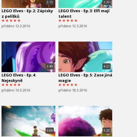
3:15
3:20
LEGO Elves - Ep.2: Zápisky
LEGO Elves - Ep.3: Elfi mají
z pelíšků
talent
přidáno 12.3.2016
přidáno 12.3.2016
3:49
4:21
LEGO Elves - Ep.4:
LEGO Elves - Ep.5: Zase jiná
Nejeskyně
magie
přidáno 16.3.2016
přidáno 18.3.2016
3:09
3:20