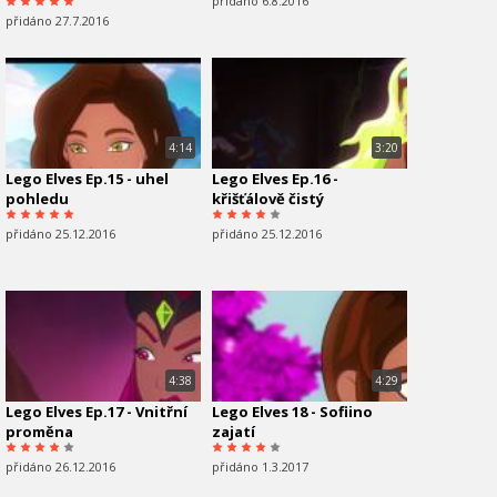
přidáno 6.8.2016
přidáno 27.7.2016
4:14
3:20
Lego Elves Ep.15 - uhel
Lego Elves Ep.16 -
pohledu
křišťálově čistý
přidáno 25.12.2016
přidáno 25.12.2016
4:38
4:29
Lego Elves Ep.17 - Vnitřní
Lego Elves 18 - Sofiino
proměna
zajatí
přidáno 26.12.2016
přidáno 1.3.2017