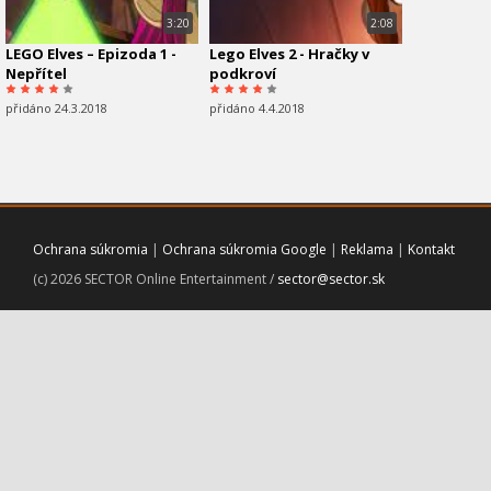
3:20
2:08
LEGO Elves – Epizoda 1 -
Lego Elves 2 - Hračky v
Nepřítel
podkroví
přidáno 24.3.2018
přidáno 4.4.2018
Ochrana súkromia
|
Ochrana súkromia Google
|
Reklama
|
Kontakt
(c) 2026 SECTOR Online Entertainment /
sector@sector.sk