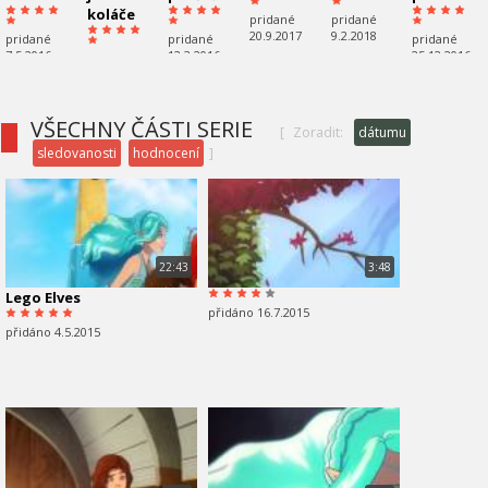
koláče
pridané
pridané
20.9.2017
9.2.2018
pridané
pridané
pridané
7.5.2016
12.3.2016
25.12.2016
pridané
21.7.2016
VŠECHNY ČÁSTI SERIE
[
Zoradit:
dátumu
sledovanosti
hodnocení
]
22:43
3:48
Lego Elves
přidáno 16.7.2015
přidáno 4.5.2015