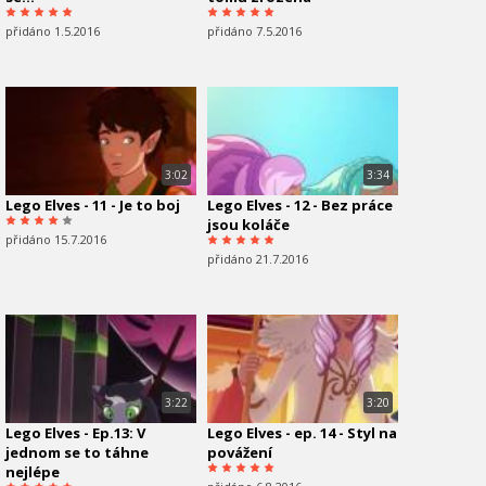
přidáno 1.5.2016
přidáno 7.5.2016
3:02
3:34
Lego Elves - 11 - Je to boj
Lego Elves - 12 - Bez práce
jsou koláče
přidáno 15.7.2016
přidáno 21.7.2016
3:22
3:20
Lego Elves - Ep.13: V
Lego Elves - ep. 14 - Styl na
jednom se to táhne
povážení
nejlépe