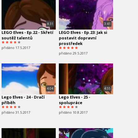
4:31
3:41
LEGO Elves - Ep.22 - Skřetí
LEGO Elves - Ep.23: Jak si
soutěž talentů
postavit dopravní
prostředek
přidáno 17.5.2017
přidáno 29.5.2017
4:04
4:55
Lego Elves - 24 - Dračí
Lego Elves - 25 -
příběh
spolupráce
přidáno 31.5.2017
přidáno 10.8.2017