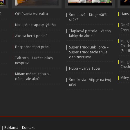
2
|
Očkávania vs realita
|
|
Hans 
Šmoulové – Kto je väčší
silák?
|
Najlepšie trapasy týždňa
|
OneRe
Creed
|
Tlapková patrola – Všetky
|
Ako sa herci potknú
labky do akcie!
|
Imagi
Child
|
|
Bezpečnosť pri práci
Super Truck Link Force –
(Starf
Super Truck zachraňuje
deň zmrzliny!
|
Tak toto už určite nikdy
|
Imagi
nespraví
Crus
|
Huba – Larva Tuba
|
Mňam mňam, teba si
|
Miley
dám... ale ako?
|
Šmolkovia - Vtip je na tvoj
účet
e
|
Reklama
|
Kontakt