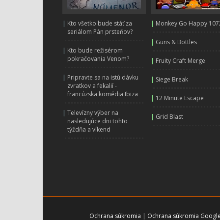
|
Kto všetko bude stáť za
|
Monkey Go Happy 107
seriálom Pán prsteňov?
|
Guns & Bottles
|
Kto bude režisérom
pokračovania Venom?
|
Fruity Craft Merge
|
Pripravte sa na istú dávku
|
Siege Break
zvratkov a fekalií -
francúzska komédia Ibiza
|
12 Minute Escape
|
Televízny výber na
|
Grid Blast
nasledujúce dni tohto
týždňa a víkend
Ochrana súkromia
|
Ochrana súkromia Googl