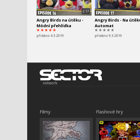
2:17
Angry Birds na útěku -
Angry Birds - Na útěk
Módní přehlídka
Automat
přidáno 4.3.2019
přidáno 9.3.2019
network
Filmy
Flashové hry