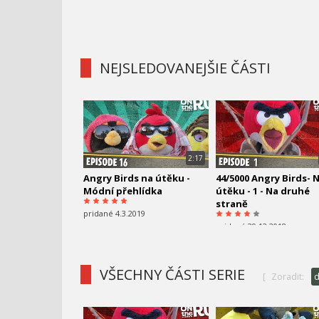
NEJSLEDOVANEJŠIE ČÁSTI
2:17
Angry Birds na útěku -
44/5000 Angry Birds- 
Módní přehlídka
útěku - 1 - Na druhé
straně
pridané 4.3.2019
pridané 29.12.2018
VŠECHNY ČÁSTI SERIE
[
Zoradit: