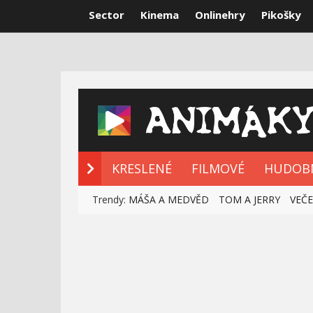
Sector
Kinema
Onlinehry
Pikošky
NOVÉ POHÁDK
KRESLENÉ
FILMOVÉ
HUDOB
Trendy:
MÁŠA A MEDVĚD
TOM A JERRY
VEČ