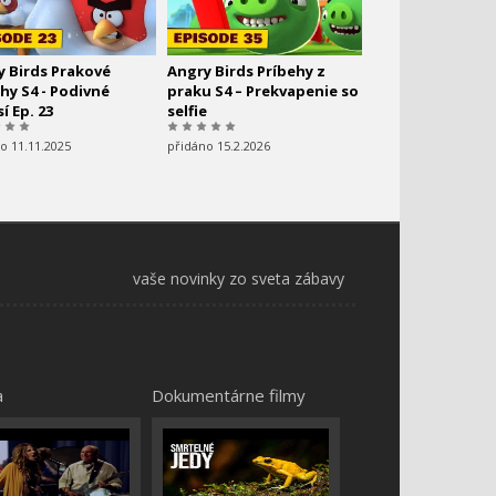
y Birds Prakové
Angry Birds Príbehy z
hy S4 - Podivné
praku S4 – Prekvapenie so
í Ep. 23
selfie
o 11.11.2025
přidáno 15.2.2026
vaše novinky zo sveta zábavy
a
Dokumentárne filmy