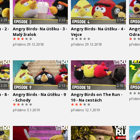
2:29
2:33
2:54
- 2 -
Angry Birds- Na útěku - 3 -
Angry Birds- Na útěku - 4 -
Angry
Malý žralok
Vejce
Odra
přidáno 29.12.2018
přidáno 29.12.2018
přidán
2:25
2:13
2:10
- 8 -
Angry Birds - Na útěku - 9
Angry Birds on The Run -
přidán
- Schody
10 - Na cestách
přidáno 5.1.2019
přidáno 12.1.2019