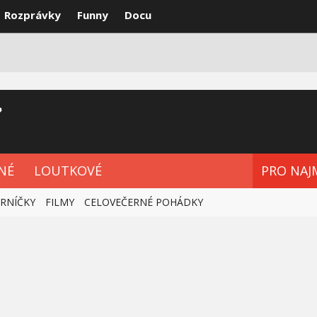
Rozprávky
Funny
Docu
Y
NEJLEPŠÍ
POHÁDKOVÉ SERIE
NÉ
LOUTKOVÉ
PRO NAJ
ERNÍČKY
FILMY
CELOVEČERNÉ POHÁDKY