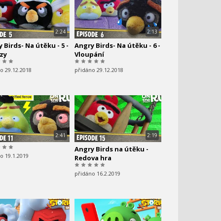
2:24
2:13
 Birds- Na útěku - 5 -
Angry Birds- Na útěku - 6 -
zy
Vloupání
o 29.12.2018
přidáno 29.12.2018
2:41
2:19
Angry Birds na útěku -
o 19.1.2019
Redova hra
přidáno 16.2.2019