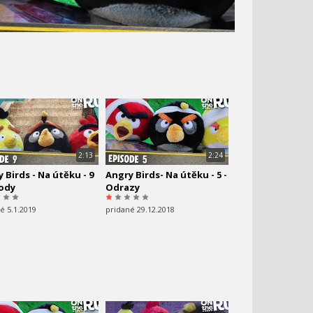
2:13
2:24
 Birds - Na útěku - 9
Angry Birds- Na útěku - 5 -
hody
Odrazy
é 5.1.2019
pridané 29.12.2018