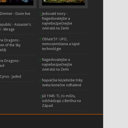
Zimmer - Dune live
|
Jedovaté tvory -
Najjedovatejšie a
najnebezpečnejšie
public - Assassin's
zvieratá na Zemi
 - Mirage
|
Oblasť 51: UFO,
ne Dragons -
mimozemšťania a tajné
ren of the Sky
technológie
ield)
|
Najjedovatejšie a
ne Dragons -
najnebezpečnejšie
hed
zvieratá na Zemi
 Cyrus - Jaded
|
Najväčšie kúzelnícke triky
sveta konečne odhalené
|
Júl 1945: Tí, čo môžu,
odchádzajú z Berlína na
Západ