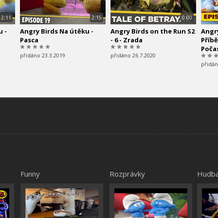
2:11
2:15
0:00
u -
Angry Birds Na útěku -
Angry Birds on the Run S2
Angr
Pasca
- 6 - Zrada
Příbě
Počas
přidáno 23.3.2019
přidáno 26.7.2020
přidán
Funny
Rozprávky
Hudb