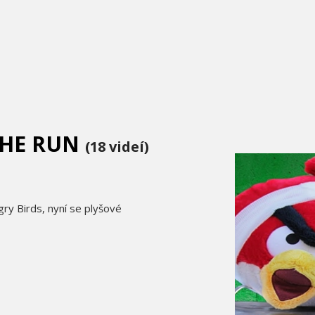
THE RUN
(18 videí)
gry Birds, nyní se plyšové