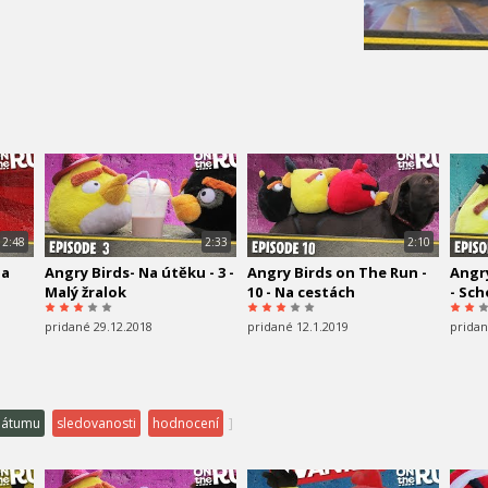
2:48
2:33
2:10
Na
Angry Birds- Na útěku - 3 -
Angry Birds on The Run -
Angry
Malý žralok
10 - Na cestách
- Sc
pridané 29.12.2018
pridané 12.1.2019
pridan
dátumu
sledovanosti
hodnocení
]