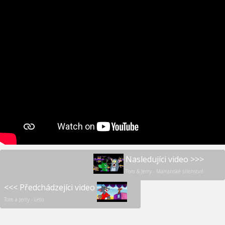
Nasledujíci video >>>
Tom & Jerry - Marťanské šílenství!
<<< Předchádzejíci video
Tom a Jerry - Leto