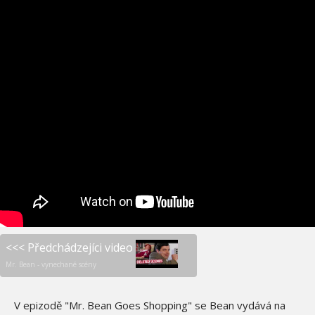
<<< Předchádzejíci video
Mr. Bean - vynechané scény
V epizodě "Mr. Bean Goes Shopping" se Bean vydává na