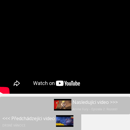
Nasledujíci video >>>
Anime Fury – Epizoda 2: Rozcestí
<<< Předchádzejíci video
DRSNÉ VÁNOCE