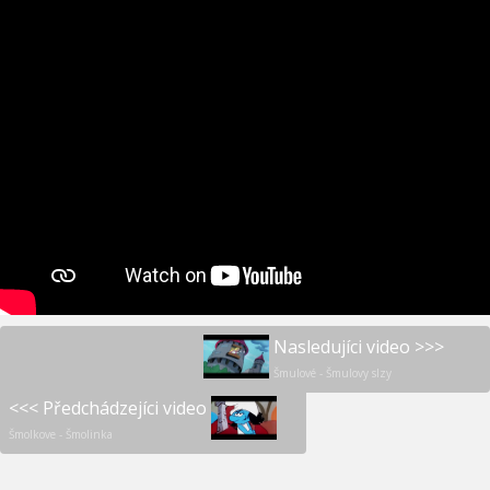
Nasledujíci video >>>
Šmulové - Šmulovy slzy
<<< Předchádzejíci video
Šmolkove - Šmolinka