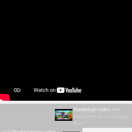
Nasledujíci video >>>
Tlapkova Patrola - Není čas na obědovou
pauzu!