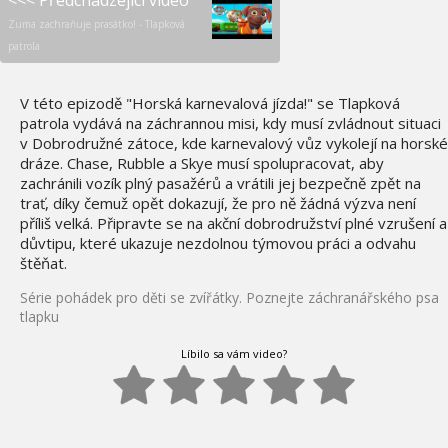
<<< Předchádzejíci video
Zuma zachraňuje prasátko! - Tlapková
patrola
V této epizodě "Horská karnevalová jízda!" se Tlapková
patrola vydává na záchrannou misi, kdy musí zvládnout situaci
v Dobrodružné zátoce, kde karnevalový vůz vykolejí na horské
dráze. Chase, Rubble a Skye musí spolupracovat, aby
zachránili vozík plný pasažérů a vrátili jej bezpečně zpět na
trať, díky čemuž opět dokazují, že pro ně žádná výzva není
příliš velká. Připravte se na akční dobrodružství plné vzrušení a
důvtipu, které ukazuje nezdolnou týmovou práci a odvahu
štěňat.
Série pohádek pro děti se zvířátky. Poznejte záchranářského psa
tlapku
Líbilo sa vám video?