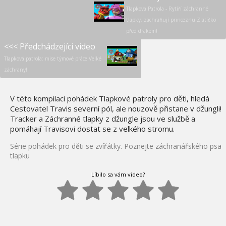
Tlapkova Patrola - Rytíří záchranné
tlapky, zachraňují princeznu Zlatíčko
před drakem!
<<< Předchádzejíci video
Tlapková patrola: mise týmové práce Velké
záchrany!
V této kompilaci pohádek Tlapkové patroly pro děti, hledá
Cestovatel Travis severní pól, ale nouzově přistane v džungli!
Tracker a Záchranné tlapky z džungle jsou ve službě a
pomáhají Travisovi dostat se z velkého stromu.
Série pohádek pro děti se zvířátky. Poznejte záchranářského psa
tlapku
Líbilo sa vám video?