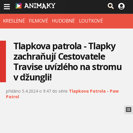
KRESLENÉ
FILMOVÉ
HUDOBNÉ
LOUTKOVÉ
Tlapkova patrola - Tlapky
zachraňují Cestovatele
Travise uvízlého na stromu
v džungli!
přidáno 5.4.2024 o 9:47 do série
Tlapkova Patrola - Paw
Patrol