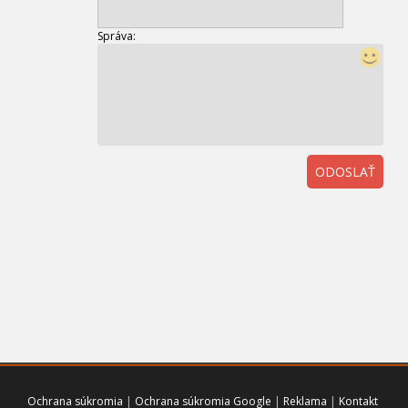
Správa:
ODOSLAŤ
01
Ochrana súkromia
|
Ochrana súkromia Google
|
Reklama
|
Kontakt