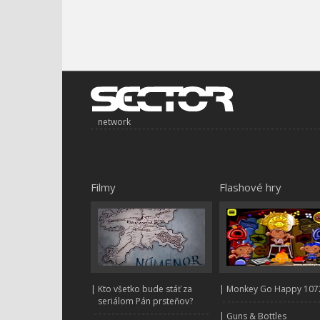
network
Filmy
Flashové hry
|
Kto všetko bude stáť za
|
Monkey Go Happy 107
seriálom Pán prsteňov?
|
Guns & Bottles