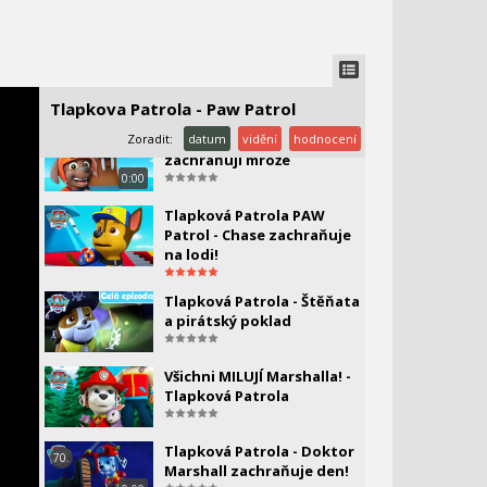
Tlapková Patrola -
Nepřetržití
snowboardisté
Tlapkova Patrola - Paw Patrol
Zoradit:
Tlapková patrola - Tlapky
datum
vidění
hodnocení
66.
zachraňují mrože
0:00
Tlapková Patrola PAW
Patrol - Chase zachraňuje
na lodi!
Tlapková Patrola - Štěňata
a pirátský poklad
Všichni MILUJÍ Marshalla! -
Tlapková Patrola
Tlapková Patrola - Doktor
70.
Marshall zachraňuje den!