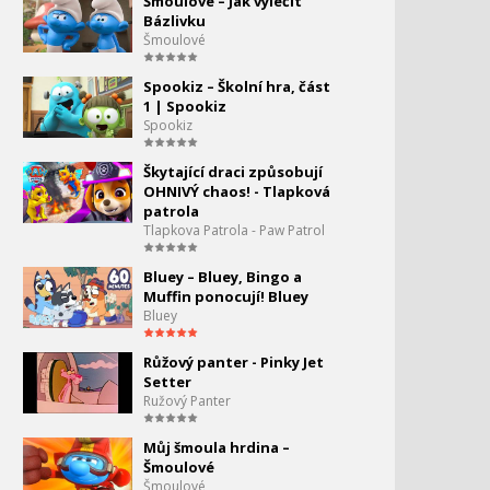
Šmoulové – Jak vyléčit
Bázlivku
Šmoulové
Tlapková patrola -
Štěňata zachraňují
Vánoce!
Spookiz – Školní hra, část
1 | Spookiz
Spookiz
Tlapková Patrola - Nové
šaty starosty!
Škytající draci způsobují
OHNIVÝ chaos! - Tlapková
Tracker a hravý slon! -
patrola
Tlapková Patrola
Tlapkova Patrola - Paw Patrol
Bluey – Bluey, Bingo a
Tlapková patrola – Chase
Muffin ponocují! Bluey
zachraňuje zaběhlé
Bluey
ovečky
Růžový panter - Pinky Jet
Chase a záchrana
Setter
nafukovacího člunu - PAW
Ružový Panter
Patrol
Můj šmoula hrdina –
Rockyho železniční
Šmoulové
záchrana – PAW Patrol: Na
Šmoulové