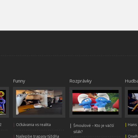
Funny
Rozprávky
Hudb
2
|
Očkávania vs realita
|
|
Hans 
Šmoulové – Kto je väčší
silák?
|
Najlepšie trapasy týždňa
|
OneRe