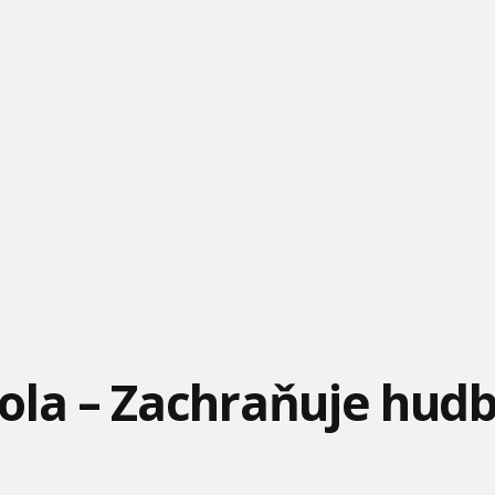
MÁŠA A MEDVĚD 63 -
MÁŠA A MEDVĚD #25 -
MÁŠA A MEDVĚD #27 -
PŘEKVAPENÍ
HÓKUS PÓKUS
PERFEKTNÍ OBRÁZEK
NO POČKEJ ZAJÍC #12 - V
PAT A MAT - PORUCHA
NO POČKEJ ZAJÍC #8 -
MUSEU
NOVÝ ROK
ola – Zachraňuje hud
MÁŠA A MEDVED 58 -
LEGO FRIENDS - NA
MÁŠA A MEDVĚD - LÁSKA
KOČKA A MYŠ
STOPE
JE VE VZDUCHU - KOMP