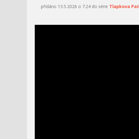
přidáno 13.5.2026 o 7:24 do série
Tlapkova Pat
SMEJKO A TANCULIENKA -
MÁŠA A MEDVEĎ -
ŤAHAL DEDKO REPU
FUTBAL