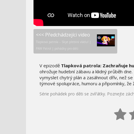
<<< Předchádzejíci video
Tlapková patrola – Skye přebírá vládu! |
PAW Patrol | pohádky pro děti
V epizodě
Tlapková patrola: Zachraňuje h
ohrožuje hudební zábavu a klidný průběh dne. 
vymyslet chytrý plán a zasáhnout dřív, než se
týmové spolupráce, humoru a připomínky, že žád
Série pohádek pro děti se zvířátky. Poznejte zá