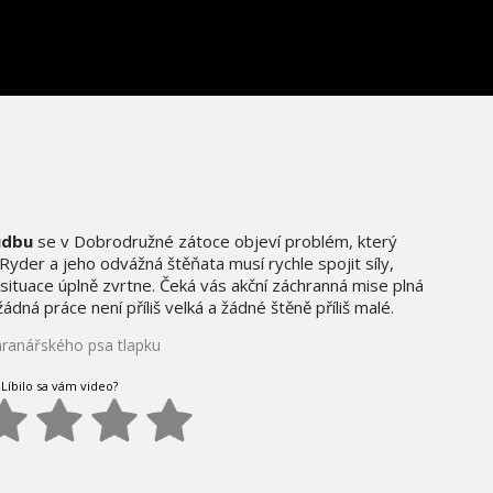
udbu
se v Dobrodružné zátoce objeví problém, který
Ryder a jeho odvážná štěňata musí rychle spojit síly,
 situace úplně zvrtne. Čeká vás akční záchranná mise plná
ná práce není příliš velká a žádné štěně příliš malé.
chranářského psa tlapku
Líbilo sa vám video?