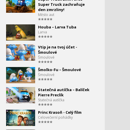
Super Truck zachraňuje
Strašidelná chata! -
den zmrzliny!
Tlapková Patrola
Město aut
Houba – Larva Tuba
Tlapková Patrola -
Larva
Rošťácká koťátka!
Vtip je na tvoj účet -
Tlapková Patrola - Štěňata
Šmoulové
zachraňují tučňáky
Šmoulové
Tlapková Patrola -
Šmolko-Fu – Šmoulové
Marshall zachraňuje
Šmoulové
jeskyni
Statečná autíčka – Balíček
Tlapková Patrola - Nový
Pierre Preclík
kamarád opravuje hráz!
Statečná autíčka
Princ Krasoň - Celý film
Tlapková Patrola - Rocky
82.
Celovečerní pohádky
zachraňuje raketový vlak
0:00
0:00