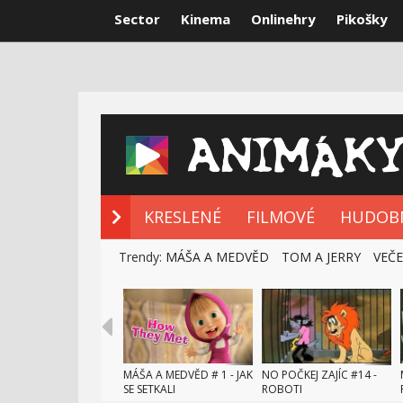
Sector
Kinema
Onlinehry
Pikošky
NOVÉ POHÁDK
KRESLENÉ
FILMOVÉ
HUDOB
Trendy:
MÁŠA A MEDVĚD
TOM A JERRY
VEČ
MÁŠA A MEDVĚD # 1 - JAK
NO POČKEJ ZAJÍC #14 -
SE SETKALI
ROBOTI