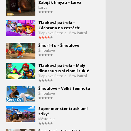
Zabiják hmyzu – Larva
Tlapková Patrola - Sněžný
Larva
příšerák!
Tlapková patrola –
Tlapková Patrola - Můžeš
Záchrana na cestách!
uvěřit, že jsou konečně
Tlapkova Patrola - Paw Patrol
Vánoce?
Šmurf-fu – Šmoulové
Tlapková patrola - 12 dní
Šmoulové
Vánoc: Ať je počasí
jakékoli, štěňata jsou
připravena!
Tlapková patrola – Malý
dinosaurus si zlomil ruku!
Tlapková patrola -
Tlapkova Patrola - Paw Patrol
86.
Štěňata zachraňují
uprchlého sněžného
Šmoulové – Velká temnota
kocoura!
0:00
Šmoulové
Tlapková Patrola - Zuma a
záchrana chobotnice
Super monster truck umí
triky!
Město aut
Tlapková patrola -
Arktická záchranná mise!