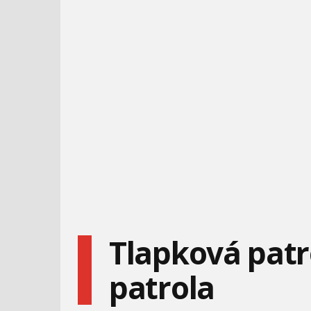
PAT A MAT - AKVARIUM
ANGRY BIRDS TOONS #8
- PRAVÁ MODRÁ
BARBIE - VZPOMÍNKY
TŘI MALÉ PRASÁTKA
NESTARNOU
Tlapková patr
patrola
MÁŠA A MEDVĚD - 57 -
OSKAROVA OÁZA -
KEMPOVÁNÍ
KUKUŘICE