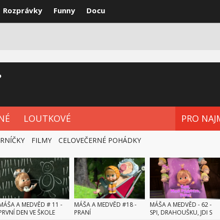
Rozprávky
Funny
Docu
Y
NEJLEPŠÍ
POHÁDKOVÉ SERIE
NÉ
LOUTKOVÉ
PRO NAJ
ERNÍČKY
FILMY
CELOVEČERNÉ POHÁDKY
MÁŠA A MEDVĚD # 11 -
MÁŠA A MEDVĚD #18 -
MÁŠA A MEDVĚD - 62 -
PRVNÍ DEN VE ŠKOLE
PRANÍ
SPI, DRAHOUŠKU, JDI S