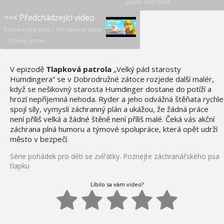
patrola: PAW Patrol
<<< Předchádzejíci video
Rubble a jeho parta – Tým opravuje pískot
- Tlapkova patrola
V epizodě
Tlapková patrola
„Velký pád starosty
Humdingera“ se v Dobrodružné zátoce rozjede další malér,
když se nešikovný starosta Humdinger dostane do potíží a
hrozí nepříjemná nehoda. Ryder a jeho odvážná štěňata rychle
spojí síly, vymyslí záchranný plán a ukážou, že žádná práce
není příliš velká a žádné štěně není příliš malé. Čeká vás akční
záchrana plná humoru a týmové spolupráce, která opět udrží
město v bezpečí.
Série pohádek pro děti se zvířátky. Poznejte záchranářského psa
tlapku
Líbilo sa vám video?