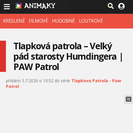
KRESLENÉ
FILMOVÉ
HUDOBNÉ
LOUTKOVÉ
Tlapková patrola – Velký
pád starosty Humdingera |
PAW Patrol
přidáno 5.7.2026 o 10:52 do série
Tlapkova Patrola - Paw
Patrol