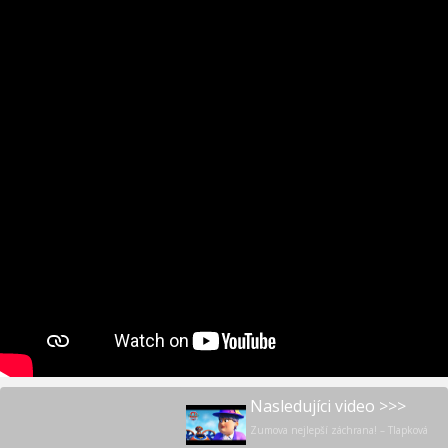
Nasledujíci video >>>
Zumova nejlepší záchrana! – Tlapková