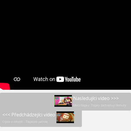
Nasledujíci video >>>
Moto tlapky: Tlapky zachraňují donuty
<<< Předchádzejíci video
Opice v raketě! - Tlapková patrola