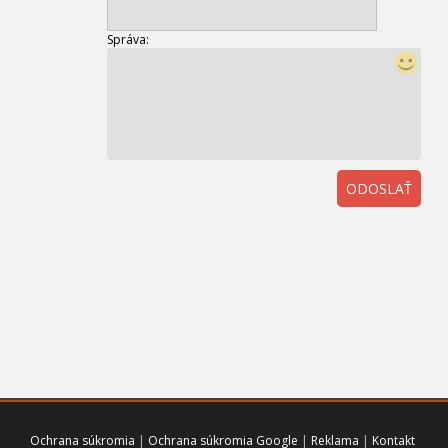
Správa:
ODOSLAŤ
01
Ochrana súkromia
|
Ochrana súkromia Google
|
Reklama
|
Kontakt