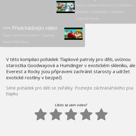
Rocky a Everest zachraňují Chickalettu v
Jakeových kukačkových hodinách!
Tlapková Patrola
<<< Předchádzejíci video
Tlapky zachraňují veverky - Tlapková
Patrola PAW Patrol
V této kompilaci pohádek Tlapkové patroly pro děti, uvíznou
starostka Goodwayová a Humdinger v exotickém skleníku, ale
Everest a Rocky jsou připraveni zachránit starosty a udržet
exotické rostliny v bezpečí.
Série pohádek pro děti se zvířátky. Poznejte záchranářského psa
tlapku
Líbilo sa vám video?