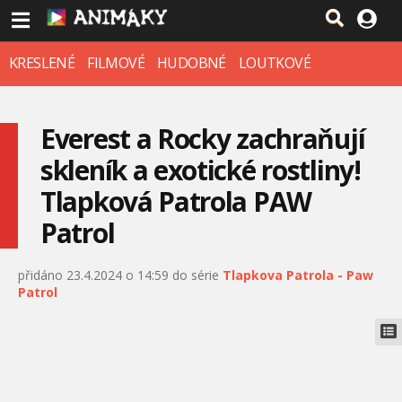
KRESLENÉ
FILMOVÉ
HUDOBNÉ
LOUTKOVÉ
Everest a Rocky zachraňují
skleník a exotické rostliny!
Tlapková Patrola PAW
Patrol
přidáno 23.4.2024 o 14:59 do série
Tlapkova Patrola - Paw
Patrol