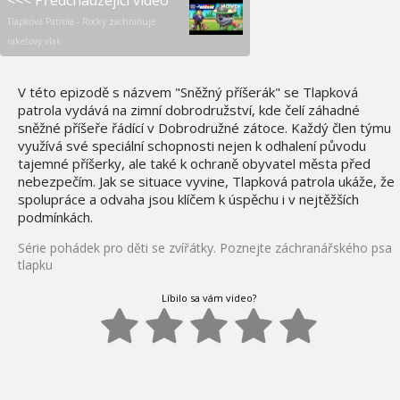
<<< Předchádzejíci video
Tlapková Patrola - Rocky zachraňuje
raketový vlak
V této epizodě s názvem "Sněžný příšerák" se Tlapková
patrola vydává na zimní dobrodružství, kde čelí záhadné
sněžné příšeře řádící v Dobrodružné zátoce. Každý člen týmu
využívá své speciální schopnosti nejen k odhalení původu
tajemné příšerky, ale také k ochraně obyvatel města před
nebezpečím. Jak se situace vyvine, Tlapková patrola ukáže, že
spolupráce a odvaha jsou klíčem k úspěchu i v nejtěžších
podmínkách.
Série pohádek pro děti se zvířátky. Poznejte záchranářského psa
tlapku
Líbilo sa vám video?