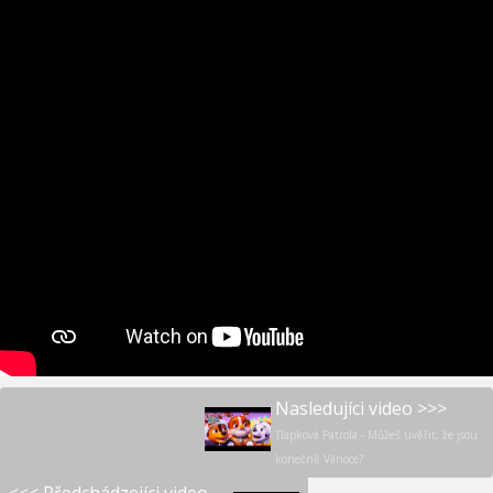
Nasledujíci video >>>
Tlapková Patrola - Můžeš uvěřit, že jsou
konečně Vánoce?