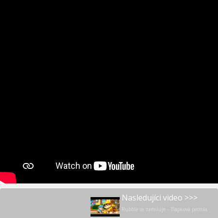
Nasledujíci video >>>
Rubble se zamiluje – Tlapková patrola