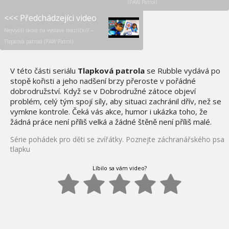
(PAW Patrol)
<<< Předchádzejíci video
Nejvyšší skóre na výstavě mazlíčků! –
Tlapková patrola (PAW Patrol)
V této části seriálu
Tlapková patrola
se Rubble vydává po
stopě kořisti a jeho nadšení brzy přeroste v pořádné
dobrodružství. Když se v Dobrodružné zátoce objeví
problém, celý tým spojí síly, aby situaci zachránil dřív, než se
vymkne kontrole. Čeká vás akce, humor i ukázka toho, že
žádná práce není příliš velká a žádné štěně není příliš malé.
Série pohádek pro děti se zvířátky. Poznejte záchranářského psa
tlapku
Líbilo sa vám video?